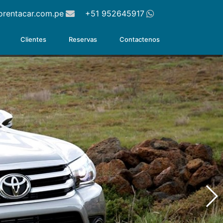
orentacar.com.pe
+51 952645917
Clientes
Reservas
Contactenos