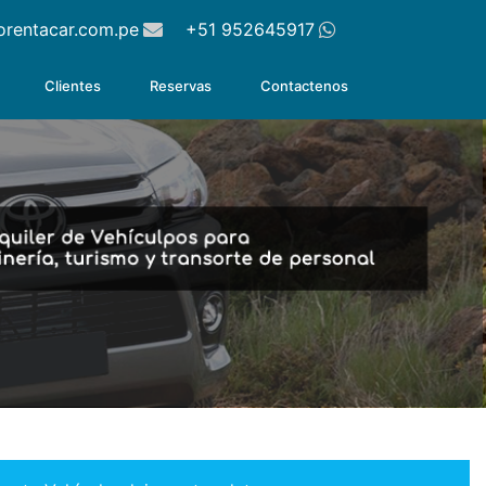
orentacar.com.pe
+51 952645917
Clientes
Reservas
Contactenos